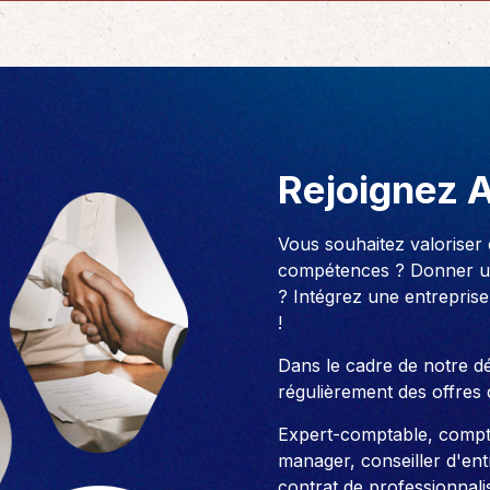
des réglementations qui…
teurs ou…
AS Entreprises vous…
Rejoignez 
Vous souhaitez valoriser
compétences ? Donner un
? Intégrez une entreprise
!
Dans le cadre de notre 
régulièrement des offres 
Expert-comptable, compt
manager, conseiller d'entre
contrat de professionnali