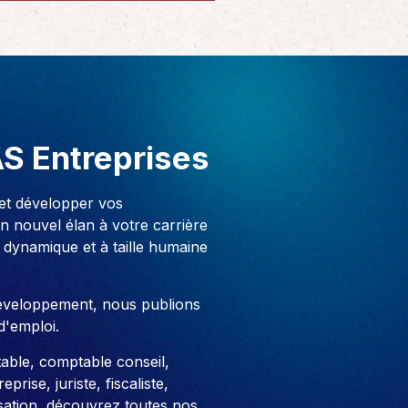
Solutions informatiques
Notre volonté de renforcer l’autonomie
de nos adhérents dans la tenue de leur
comptabilité et le…
AS Entreprises
 et développer vos
 nouvel élan à votre carrière
 dynamique et à taille humaine
développement, nous publions
d'emploi.
able, comptable conseil,
prise, juriste, fiscaliste,
sation, découvrez toutes nos