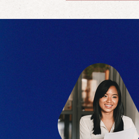
un nouvel associé…
de produc
Accompagnement des
employeurs
En tant qu’employeur, vous êtes soumis
à des obligations et à une légalisation
de plus en…