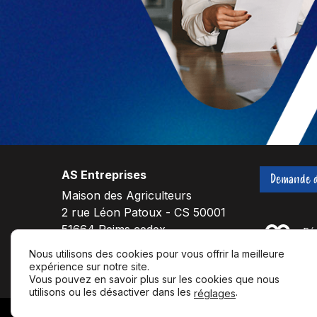
AS Entreprises
Demande d
Maison des Agriculteurs
2 rue Léon Patoux - CS 50001
51664 Reims cedex
Nous utilisons des cookies pour vous offrir la meilleure
expérience sur notre site.
F
L
Y
Vous pouvez en savoir plus sur les cookies que nous
a
i
o
utilisons ou les désactiver dans les
.
réglages
c
n
u
© 20