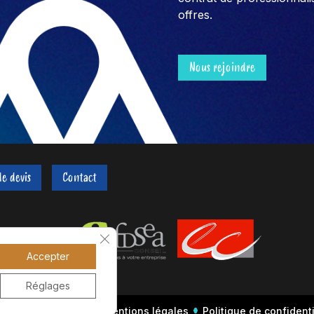
offres.
Nous rejoindre
e devis
Contact
Fermer la bannière des cookies GDPR
Accepter
Réglages
26 AS Entreprises
Mentions légales
Politique de confidenti