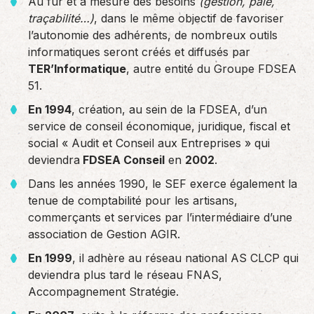
Au fur et à mesure des besoins
(gestion, paie,
traçabilité…)
, dans le même objectif de favoriser
l’autonomie des adhérents, de nombreux outils
informatiques seront créés et diffusés par
TER’Informatique
, autre entité du Groupe FDSEA
51.
En 1994
, création, au sein de la FDSEA, d’un
service de conseil économique, juridique, fiscal et
social « Audit et Conseil aux Entreprises » qui
deviendra
FDSEA Conseil
en
2002
.
Dans les années 1990, le SEF exerce également la
tenue de comptabilité pour les artisans,
commerçants et services par l’intermédiaire d’une
association de Gestion AGIR.
En 1999
, il adhère au réseau national AS CLCP qui
deviendra plus tard le réseau FNAS,
Accompagnement Stratégie.