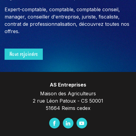
Expert-comptable, comptable, comptable conseil,
manager, conseiller d'entreprise, juriste, fiscaliste,
contrat de professionnalisation, découvrez toutes nos
offres.
Nous rejoindre
AS Entreprises
Maison des Agriculteurs
2 rue Léon Patoux - CS 50001
51664 Reims cedex
F
L
Y
a
i
o