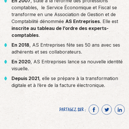
En 2007
, suite à la réforme des professions
comptables, le Service Économique et Fiscal se
transforme en une Association de Gestion et de
Comptabilité dénommée
AS Entreprises
. Elle est
inscrite au tableau de l’ordre des experts-
comptables
.
En 2018
, AS Entreprises fête ses 50 ans avec ses
adhérents et ses collaborateurs.
En 2020
, AS Entreprises lance sa nouvelle identité
visuelle.
Depuis 2021
, elle se prépare à la transformation
digitale et à l’ère de la facture électronique.
PARTAGEZ SUR :
F
T
L
a
w
i
c
i
n