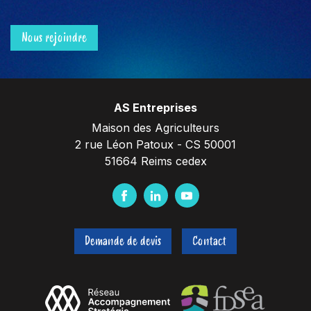
Nous rejoindre
AS Entreprises
Maison des Agriculteurs
2 rue Léon Patoux - CS 50001
51664 Reims cedex
F
L
Y
a
i
o
c
n
u
Demande de devis
Contact
e
k
t
b
e
u
o
d
b
o
I
e