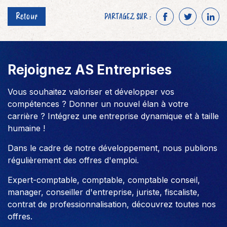
Retour
PARTAGEZ SUR :
F
T
L
a
w
i
c
i
n
e
t
k
Rejoignez AS Entreprises
b
t
e
o
e
d
Vous souhaitez valoriser et développer vos
o
r
I
compétences ? Donner un nouvel élan à votre
k
n
carrière ? Intégrez une entreprise dynamique et à taille
humaine !
Dans le cadre de notre développement, nous publions
régulièrement des offres d'emploi.
Expert-comptable, comptable, comptable conseil,
manager, conseiller d'entreprise, juriste, fiscaliste,
contrat de professionnalisation, découvrez toutes nos
offres.