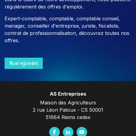
régulièrement des offres d'emploi.
Expert-comptable, comptable, comptable conseil,
manager, conseiller d'entreprise, juriste, fiscaliste,
contrat de professionnalisation, découvrez toutes nos
offres.
Nous rejoindre
AS Entreprises
Maison des Agriculteurs
2 rue Léon Patoux - CS 50001
51664 Reims cedex
F
L
Y