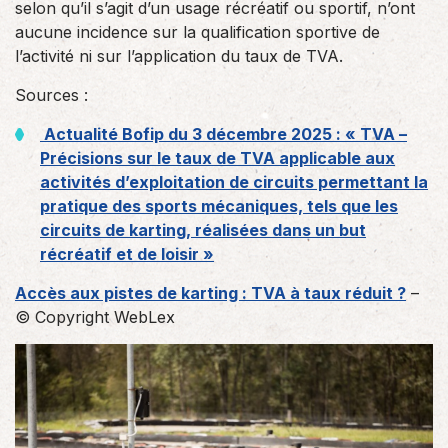
selon qu’il s’agit d’un usage récréatif ou sportif, n’ont
aucune incidence sur la qualification sportive de
l’activité ni sur l’application du taux de TVA.
Sources :
Actualité Bofip du 3 décembre 2025 : « TVA –
Précisions sur le taux de TVA applicable aux
activités d’exploitation de circuits permettant la
pratique des sports mécaniques, tels que les
circuits de karting, réalisées dans un but
récréatif et de loisir »
Accès aux pistes de karting : TVA à taux réduit ?
–
© Copyright WebLex