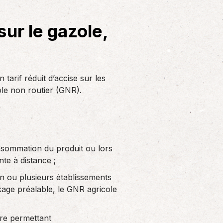
Solutions informatiques
Notre volonté de renforcer l’autonomie
sur le gazole,
de nos adhérents dans la tenue de leur
comptabilité et le…
tarif réduit d’accise sur les
ole non routier (GNR).
onsommation du produit ou lors
te à distance ;
un ou plusieurs établissements
kage préalable, le GNR agricole
aire permettant