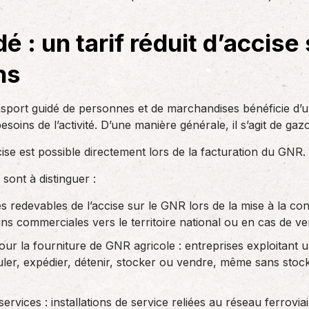
des réglementations qui…
teurs ou…
AS Entreprises vous…
é : un tarif réduit d’accise 
ns
sport guidé de personnes et de marchandises bénéficie d’un 
ins de l’activité. D’une manière générale, il s’agit de gaz
ccise est possible directement lors de la facturation du GNR.
sont à distinguer :
ses redevables de l’accise sur le GNR lors de la mise à la c
ns commerciales vers le territoire national ou en cas de ven
pour la fourniture de GNR agricole : entreprises exploitant 
uler, expédier, détenir, stocker ou vendre, même sans stoc
services : installations de service reliées au réseau ferrovi