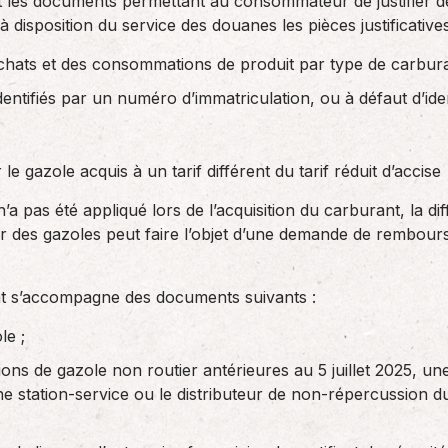
 et les documents permettant au consommateur de justifier de
à disposition du service des douanes les pièces justificative
chats et des consommations de produit par type de carburan
identifiés par un numéro d’immatriculation, ou à défaut d’ide
e gazole acquis à un tarif différent du tarif réduit d’accise
 n’a pas été appliqué lors de l’acquisition du carburant, la d
 des gazoles peut faire l’objet d’une demande de rembou
 s’accompagne des documents suivants :
le ;
s de gazole non routier antérieures au 5 juillet 2025, une 
une station-service ou le distributeur de non-répercussion du