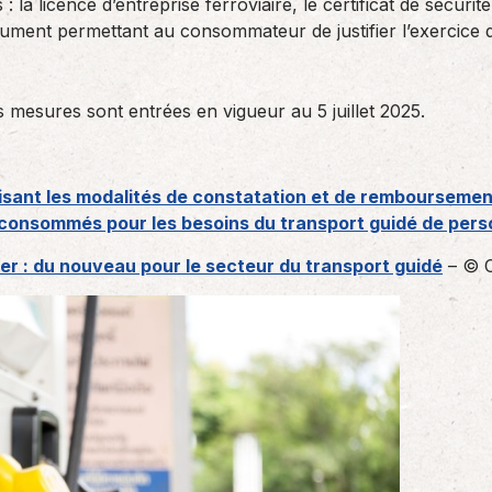
 la licence d’entreprise ferroviaire, le certificat de sécuri
ument permettant au consommateur de justifier l’exercice de l
 mesures sont entrées en vigueur au 5 juillet 2025.
isant les modalités de constatation et de remboursement 
 consommés pour les besoins du transport guidé de per
ier : du nouveau pour le secteur du transport guidé
– © C