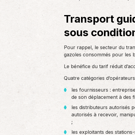
un nouvel associé…
de produc
Transport guid
Accompagnement des
sous conditio
employeurs
En tant qu’employeur, vous êtes soumis
Pour rappel, le secteur du tran
à des obligations et à une légalisation
de plus en…
gazoles consommés pour les beso
Le bénéfice du tarif réduit d’a
Quatre catégories d’opérateurs 
les fournisseurs : entrepri
de son déplacement à des fi
les distributeurs autorisés 
autorisés à recevoir, manip
;
les exploitants des stations-