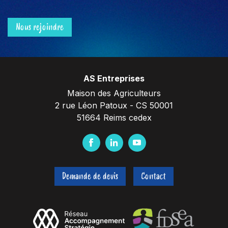
Nous rejoindre
AS Entreprises
Maison des Agriculteurs
2 rue Léon Patoux - CS 50001
51664 Reims cedex
F
L
Y
a
i
o
c
n
u
Demande de devis
Contact
e
k
t
b
e
u
o
d
b
o
I
e