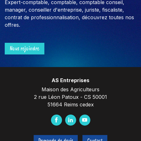
Expert-comptable, comptable, comptable conseil,
manager, conseiller d'entreprise, juriste, fiscaliste,
contrat de professionnalisation, découvrez toutes nos
offres.
Nous rejoindre
AS Entreprises
Maison des Agriculteurs
2 rue Léon Patoux - CS 50001
51664 Reims cedex
F
L
Y
a
i
o
c
n
u
Demande de devis
Contact