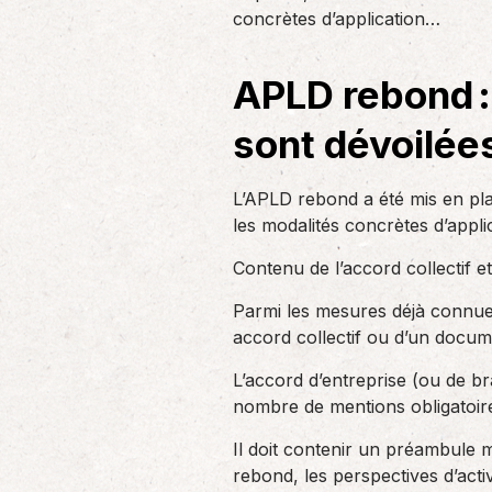
un nouvel associé…
concrètes d’application…
de produc
APLD rebond :
Accompagnement des
employeurs
sont dévoilée
En tant qu’employeur, vous êtes soumis
à des obligations et à une légalisation
de plus en…
L’APLD rebond a été mis en plac
les modalités concrètes d’applic
Contenu de l’accord collectif e
Parmi les mesures déjà connues
accord collectif ou d’un docum
L’accord d’entreprise (ou de b
nombre de mentions obligatoire
Il doit contenir un préambule m
rebond, les perspectives d’activi