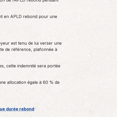
tion de l’APLD rebond pendant
ment en APLD rebond pour une
oyeur est tenu de lui verser une
ute de référence, plafonnée à
s, cette indemnité sera portée
ne allocation égale à 60 % de
ngue durée rebond