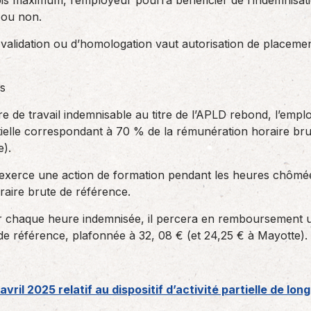
is maximum, l’employeur pourra bénéficier de l’indemnisa
 ou non.
e validation ou d’homologation vaut autorisation de place
s
e de travail indemnisable au titre de l’APLD rebond, l’empl
artielle correspondant à 70 % de la rémunération horaire br
e).
 exerce une action de formation pendant les heures chômée
aire brute de référence.
r chaque heure indemnisée, il percera en remboursement u
de référence, plafonnée à 32, 08 € (et 24,25 € à Mayotte).
vril 2025 relatif au dispositif d’activité partielle de lo