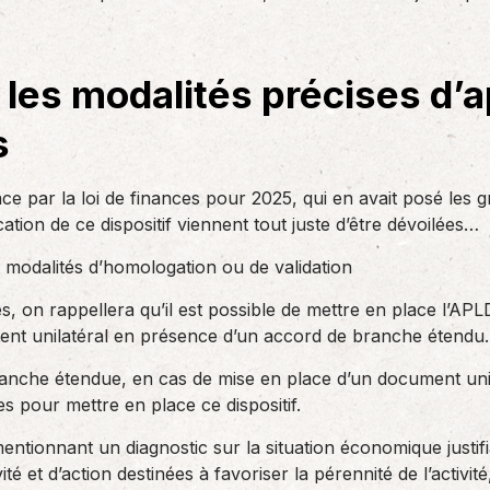
des réglementations qui…
teurs ou…
AS Entreprises vous…
 les modalités précises d’a
s
e par la loi de finances pour 2025, qui en avait posé les 
ation de ce dispositif viennent tout juste d’être dévoilées…
t modalités d’homologation ou de validation
, on rappellera qu’il est possible de mettre en place l’APL
ent unilatéral en présence d’un accord de branche étendu.
ranche étendue, en cas de mise en place d’un document unila
s pour mettre en place ce dispositif.
entionnant un diagnostic sur la situation économique justif
té et d’action destinées à favoriser la pérennité de l’activit