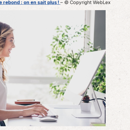
e rebond : on en sait plus !
– © Copyright WebLex