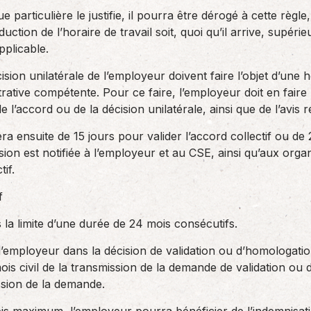
particulière le justifie, il pourra être dérogé à cette règle, 
duction de l’horaire de travail soit, quoi qu’il arrive, supér
pplicable.
cision unilatérale de l’employeur doivent faire l’objet d’un
istrative compétente. Pour ce faire, l’employeur doit en fai
’accord ou de la décision unilatérale, ainsi que de l’avis re
sera ensuite de 15 jours pour valider l’accord collectif ou d
sion est notifiée à l’employeur et au CSE, ainsi qu’aux organ
if.
f
s la limite d’une durée de 24 mois consécutifs.
 l’employeur dans la décision de validation ou d’homologation
ois civil de la transmission de la demande de validation ou 
ission de la demande.