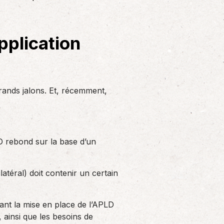
Solutions informatiques
Notre volonté de renforcer l’autonomie
de nos adhérents dans la tenue de leur
pplication
comptabilité et le…
grands jalons. Et, récemment,
D rebond sur la base d’un
téral) doit contenir un certain
iant la mise en place de l’APLD
é, ainsi que les besoins de