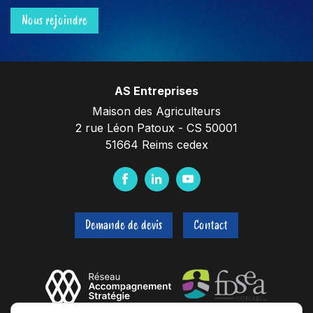
Nous rejoindre
AS Entreprises
Maison des Agriculteurs
2 rue Léon Patoux - CS 50001
51664 Reims cedex
F
L
Y
a
i
o
c
n
u
Demande de devis
Contact
e
k
t
b
e
u
o
d
b
o
I
e
k
n