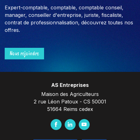
Expert-comptable, comptable, comptable conseil,
manager, conseiller d'entreprise, juriste, fiscaliste,
contrat de professionnalisation, découvrez toutes nos
offres.
Nous rejoindre
AS Entreprises
Maison des Agriculteurs
2 rue Léon Patoux - CS 50001
51664 Reims cedex
F
L
Y
a
i
o