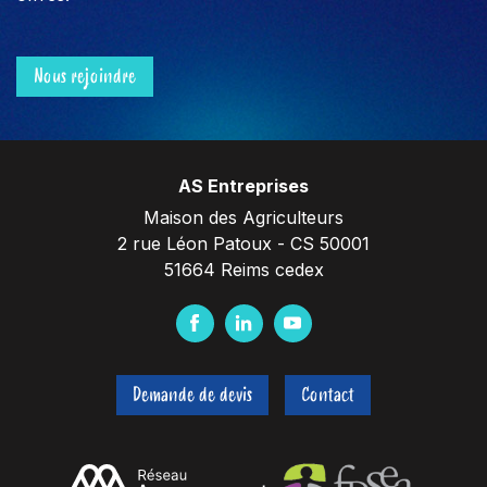
Nous rejoindre
AS Entreprises
Maison des Agriculteurs
2 rue Léon Patoux - CS 50001
51664 Reims cedex
F
L
Y
a
i
o
c
n
u
Demande de devis
Contact
e
k
t
b
e
u
o
d
b