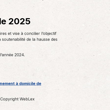
Solutions informatiques
Notre volonté de renforcer l’autonomie
de nos adhérents dans la tenue de leur
 de 2025
comptabilité et le…
 et vise à concilier l’objectif
la soutenabilité de la hausse des
l’année 2024.
gnement à domicile de
 Copyright WebLex