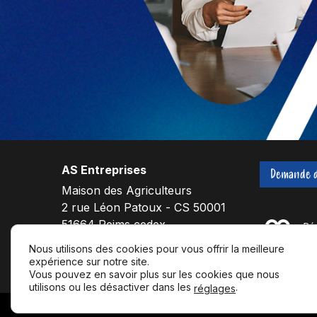
AS Entreprises
Demande d
Maison des Agriculteurs
2 rue Léon Patoux - CS 50001
51664 Reims cedex
Nous utilisons des cookies pour vous offrir la meilleure
expérience sur notre site.
F
L
Y
Vous pouvez en savoir plus sur les cookies que nous
a
i
o
utilisons ou les désactiver dans les
.
réglages
c
n
u
© 20