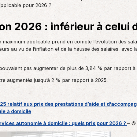
des réglementations qui…
pplicable pour 2026 ?
teurs ou…
AS Entreprises vous…
on 2026 : inférieur à celui
n maximum applicable prend en compte l’évolution des salaires
eurs au vu de l’inflation et de la hausse des salaires, avec 
 pouvaient pas augmenter de plus de 3,84 % par rapport à 
tre augmentés jusqu’à 2 % par rapport à 2025.
5 relatif aux prix des prestations d’aide et d’accompa
ie à domicile
ices autonomie à domicile : quels prix pour 2026 ?
– ©