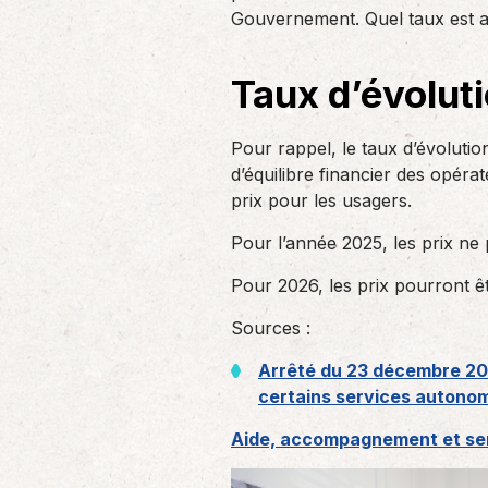
un nouvel associé…
Gouvernement. Quel taux est a
de produc
Taux d’évoluti
Accompagnement des
employeurs
Pour rappel, le taux d’évolutio
En tant qu’employeur, vous êtes soumis
à des obligations et à une légalisation
d’équilibre financier des opérat
de plus en…
prix pour les usagers.
Pour l’année 2025, les prix ne
Pour 2026, les prix pourront ê
Sources :
Arrêté du 23 décembre 202
certains services autonom
Aide, accompagnement et serv