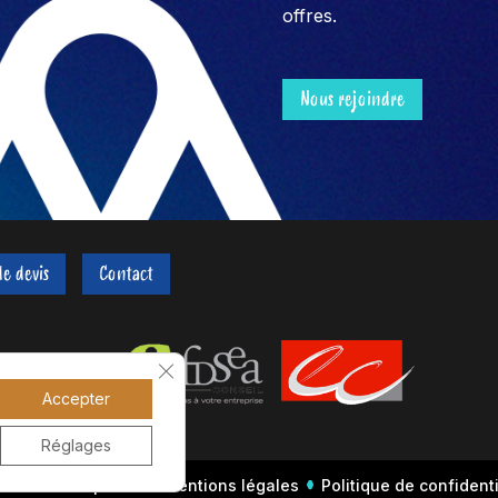
offres.
Nous rejoindre
e devis
Contact
Fermer la bannière des cookies GDPR
Accepter
Réglages
26 AS Entreprises
Mentions légales
Politique de confidenti