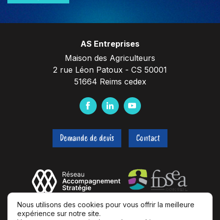
AS Entreprises
Maison des Agriculteurs
2 rue Léon Patoux - CS 50001
51664 Reims cedex
F
L
Y
a
i
o
c
n
u
Demande de devis
Contact
e
k
t
b
e
u
o
d
b
o
I
e
k
n
Nous utilisons des cookies pour vous offrir la meilleure
expérience sur notre site.