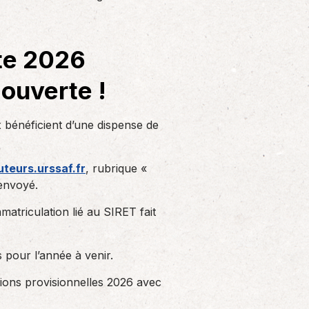
Solutions informatiques
Notre volonté de renforcer l’autonomie
de nos adhérents dans la tenue de leur
te 2026
comptabilité et le…
 ouverte !
 bénéficient d’une dispense de
uteurs.urssaf.fr
, rubrique «
envoyé.
mmatriculation lié au SIRET fait
s pour l’année à venir.
tions provisionnelles 2026 avec