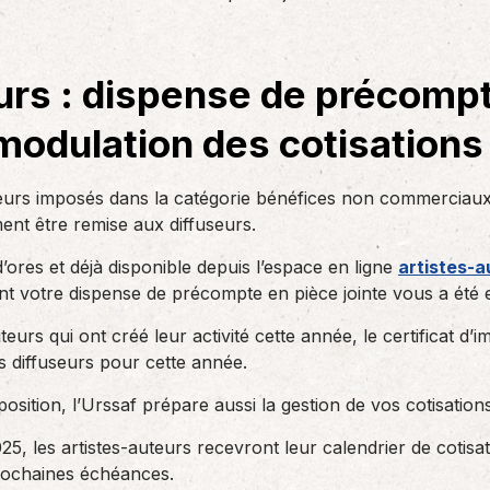
des réglementations qui…
teurs ou…
AS Entreprises vous…
urs : dispense de précomp
modulation des cotisations
teurs imposés dans la catégorie bénéfices non commerciaux
ent être remise aux diffuseurs.
’ores et déjà disponible depuis l’espace en ligne
artistes-a
t votre dispense de précompte en pièce jointe vous a été 
eurs qui ont créé leur activité cette année, le certificat d’i
 diffuseurs pour cette année.
position, l’Urssaf prépare aussi la gestion de vos cotisation
, les artistes-auteurs recevront leur calendrier de cotisa
prochaines échéances.