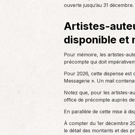
un nouvel associé…
ouverte jusqu’au 31 décembre.
de produc
Artistes-aute
Accompagnement des
employeurs
disponible et 
En tant qu’employeur, vous êtes soumis
à des obligations et à une légalisation
de plus en…
Pour mémoire, les artistes-au
précompte qui doit impérativem
Pour 2026, cette dispense est d
Messagerie ». Un mail contenan
Notez que, pour les artistes-aut
office de précompte auprès des
En parallèle de cette mise à dis
À compter du 1er décembre 2025
le détail des montants et des 