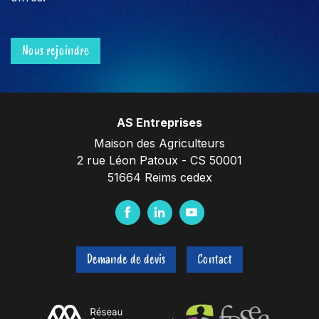
Nous rejoindre
AS Entreprises
Maison des Agriculteurs
2 rue Léon Patoux - CS 50001
51664 Reims cedex
F
L
Y
a
i
o
c
n
u
Demande de devis
Contact
e
k
t
b
e
u
o
d
b