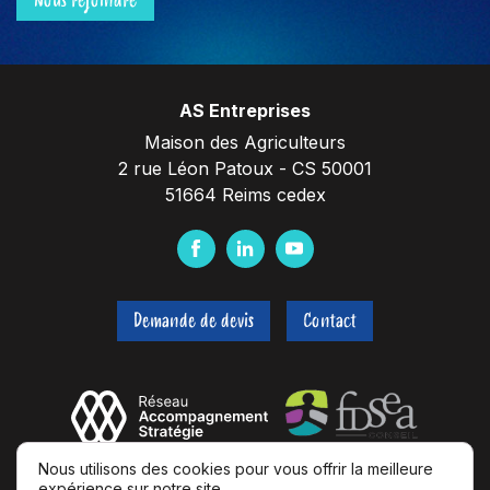
AS Entreprises
Maison des Agriculteurs
2 rue Léon Patoux - CS 50001
51664 Reims cedex
F
L
Y
a
i
o
c
n
u
Demande de devis
Contact
e
k
t
b
e
u
o
d
b
o
I
e
k
n
Nous utilisons des cookies pour vous offrir la meilleure
expérience sur notre site.