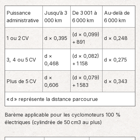
Puissance
Jusqu’à 3
De 3 001 à
Au-delà de
administrative
000 km
6 000 km
6 000 km
(d × 0,099)
1 ou 2 CV
d × 0,395
d × 0,248
+ 891
d ×
(d × 0,082)
3, 4 ou 5 CV
d × 0,275
0,468
+ 1 158
d ×
(d × 0,079)
Plus de 5 CV
d × 0,343
0,606
+ 1 583
« d » représente la distance parcourue
Barème applicable pour les cyclomoteurs 100 %
électriques (cylindrée de 50 cm3 au plus)