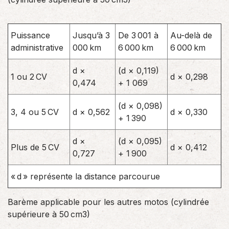
Puissance
Jusqu’à 3
De 3 001 à
Au-delà de
administrative
000 km
6 000 km
6 000 km
d ×
(d × 0,119)
1 ou 2 CV
d × 0,298
0,474
+ 1 069
(d × 0,098)
3, 4 ou 5 CV
d × 0,562
d × 0,330
+ 1 390
d ×
(d × 0,095)
Plus de 5 CV
d × 0,412
0,727
+ 1 900
« d » représente la distance parcourue
Barème applicable pour les autres motos (cylindrée
supérieure à 50 cm3)