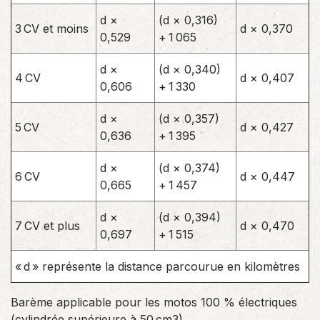
d ×
(d × 0,316)
3 CV et moins
d × 0,370
0,529
+ 1 065
d ×
(d × 0,340)
4 CV
d × 0,407
0,606
+ 1 330
d ×
(d × 0,357)
5 CV
d × 0,427
0,636
+ 1 395
d ×
(d × 0,374)
6 CV
d × 0,447
0,665
+ 1 457
d ×
(d × 0,394)
7 CV et plus
d × 0,470
0,697
+ 1 515
« d » représente la distance parcourue en kilomètres
Barème applicable pour les motos 100 % électriques
(cylindrée supérieure à 50 cm3)