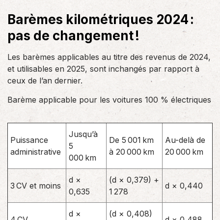
Barèmes kilométriques 2024 :
pas de changement !
Les barèmes applicables au titre des revenus de 2024,
et utilisables en 2025, sont inchangés par rapport à
ceux de l’an dernier.
Barème applicable pour les voitures 100 % électriques
Jusqu’à
Puissance
De 5 001 km
Au-delà de
5
administrative
à 20 000 km
20 000 km
000 km
d ×
(d × 0,379) +
3 CV et moins
d × 0,440
0,635
1 278
d ×
(d × 0,408)
4 CV
d × 0,488