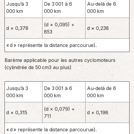
Jusqu’à 3
De 3 001 à 6
Au-delà de 6
000 km
000 km
000 km
(d × 0,095) +
d × 0,378
d × 0,238
853
« d » représente la distance parcourue).
Barème applicable pour les autres cyclomoteurs
(cylindrée de 50 cm3 au plus)
Jusqu’à 3
De 3 001 à 6
Au-delà de 6
000 km
000 km
000 km
(d × 0,079) +
d × 0,315
d × 0,198
711
« d » représente la distance parcourue).