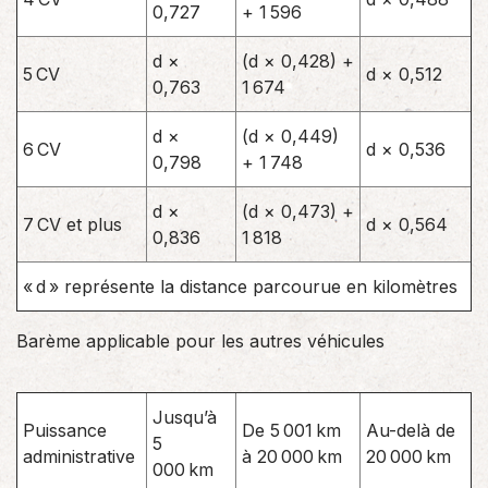
0,727
+ 1 596
d ×
(d × 0,428) +
5 CV
d × 0,512
0,763
1 674
d ×
(d × 0,449)
6 CV
d × 0,536
0,798
+ 1 748
d ×
(d × 0,473) +
7 CV et plus
d × 0,564
0,836
1 818
« d » représente la distance parcourue en kilomètres
Barème applicable pour les autres véhicules
Jusqu’à
Puissance
De 5 001 km
Au-delà de
5
administrative
à 20 000 km
20 000 km
000 km