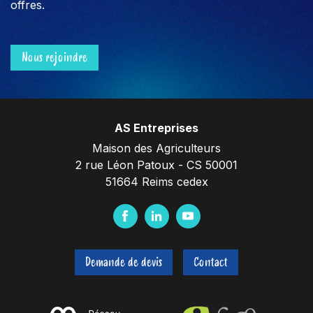
offres.
Nous rejoindre
AS Entreprises
Maison des Agriculteurs
2 rue Léon Patoux - CS 50001
51664 Reims cedex
F
L
Y
a
i
o
c
n
u
Demande de devis
Contact
e
k
t
b
e
u
o
d
b