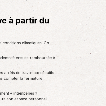
Solutions informatiques
Notre volonté de renforcer l’autonomie
de nos adhérents dans la tenue de leur
e à partir du
comptabilité et le…
 conditions climatiques. On
 indemnité ensuite remboursée à
s arrêts de travail consécutifs
sans compter la fermeture
sement « intempéries »
depuis son espace personnel.