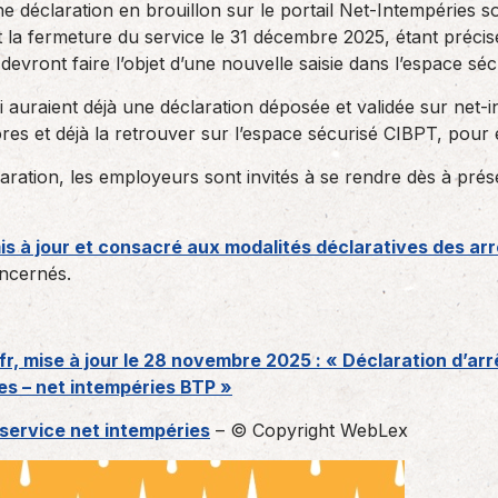
 déclaration en brouillon sur le portail Net-Intempéries son
t la fermeture du service le 31 décembre 2025, étant précis
devront faire l’objet d’une nouvelle saisie dans l’espace sé
i auraient déjà une déclaration déposée et validée sur net-
ores et déjà la retrouver sur l’espace sécurisé CIBPT, pou
aration, les employeurs sont invités à se rendre dès à prés
is à jour et consacré aux modalités déclaratives des ar
ncernés.
fr, mise à jour le 28 novembre 2025 : « Déclaration d’ar
s – net intempéries BTP »
 service net intempéries
– © Copyright WebLex