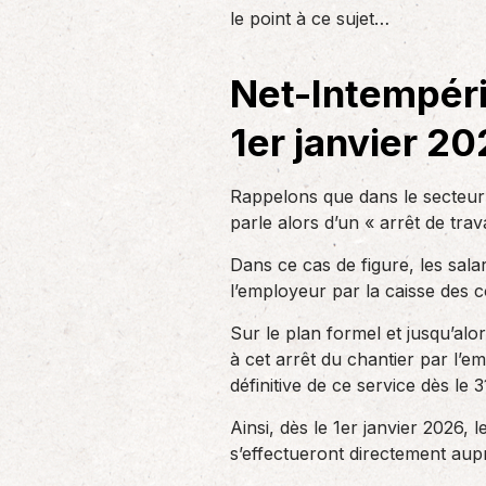
un nouvel associé…
le point à ce sujet…
de produc
Net-Intempérie
Accompagnement des
employeurs
1er janvier 2
En tant qu’employeur, vous êtes soumis
à des obligations et à une légalisation
de plus en…
Rappelons que dans le secteur 
parle alors d’un « arrêt de trav
Dans ce cas de figure, les sal
l’employeur par la caisse des 
Sur le plan formel et jusqu’alo
à cet arrêt du chantier par l’e
définitive de ce service dès le
Ainsi, dès le 1er janvier 2026,
s’effectueront directement aupr