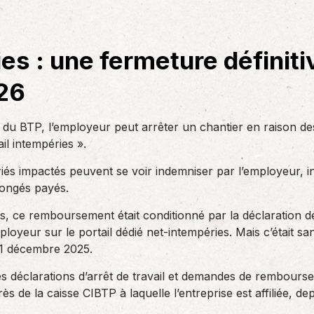
des réglementations qui…
teurs ou…
AS Entreprises vous…
s : une fermeture définitiv
026
du BTP, l’employeur peut arrêter un chantier en raison des
ail intempéries ».
ariés impactés peuvent se voir indemniser par l’employeur,
congés payés.
rs, ce remboursement était conditionné par la déclaration de
mployeur sur le portail dédié net-intempéries. Mais c’était 
 31 décembre 2025.
 les déclarations d’arrêt de travail et demandes de rembour
ès de la caisse CIBTP à laquelle l’entreprise est affiliée, 