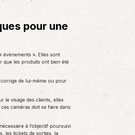
Solutions informatiques
Notre volonté de renforcer l’autonomie
de nos adhérents dans la tenue de leur
ques pour une
comptabilité et le…
 évènements ». Elles sont
r que les produits ont bien été
le corrige de lui-même ou pour
le visage des clients, elles
de ces caméras doit se faire dans
cessaire à l’objectif poursuivi
 les tickets de sorties, la