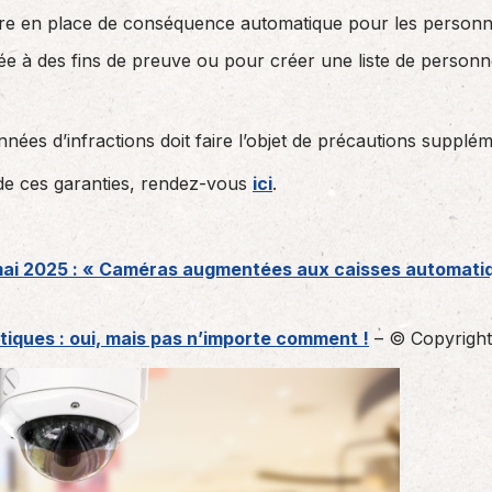
ttre en place de conséquence automatique pour les personn
à des fins de preuve ou pour créer une liste de personnes 
nées d’infractions doit faire l’objet de précautions supplém
e de ces garanties, rendez-vous
ici
.
6 mai 2025 : « Caméras augmentées aux caisses automat
ques : oui, mais pas n’importe comment !
– © Copyrigh