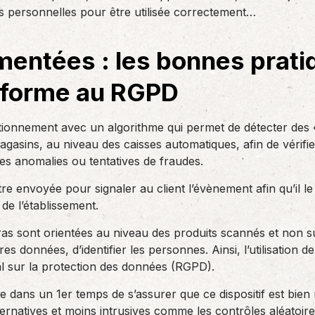
des réglementations qui…
s personnelles pour être utilisée correctement…
teurs ou…
AS Entreprises vous…
entées : les bonnes prati
onforme au RGPD
onnement avec un algorithme qui permet de détecter des «
gasins, au niveau des caisses automatiques, afin de vérifie
es anomalies ou tentatives de fraudes.
re envoyée pour signaler au client l’évènement afin qu’il 
e l’établissement.
 sont orientées au niveau des produits scannés et non sur 
es données, d’identifier les personnes. Ainsi, l’utilisation 
l sur la protection des données (RGPD).
ans un 1er temps de s’assurer que ce dispositif est bien né
ernatives et moins intrusives comme les contrôles aléatoires,