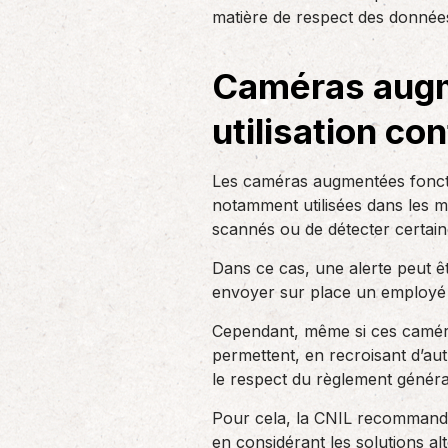
un nouvel associé…
matière de respect des donnée
de produc
Caméras augm
Accompagnement des
employeurs
utilisation c
En tant qu’employeur, vous êtes soumis
à des obligations et à une légalisation
de plus en…
Les caméras augmentées foncti
notamment utilisées dans les ma
scannés ou de détecter certain
Dans ce cas, une alerte peut êt
envoyer sur place un employé d
Cependant, même si ces caméras
permettent, en recroisant d’autr
le respect du règlement généra
Pour cela, la CNIL recommande d
en considérant les solutions alt