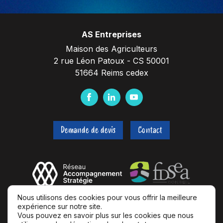
AS Entreprises
Maison des Agriculteurs
2 rue Léon Patoux - CS 50001
51664 Reims cedex
F
L
Y
a
i
o
c
n
u
Demande de devis
Contact
e
k
t
b
e
u
o
d
b
o
I
e
k
n
Nous utilisons des cookies pour vous offrir la meilleure
expérience sur notre site.
Vous pouvez en savoir plus sur les cookies que nous