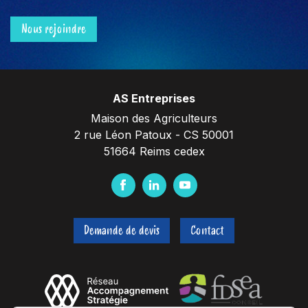
Nous rejoindre
AS Entreprises
Maison des Agriculteurs
2 rue Léon Patoux - CS 50001
51664 Reims cedex
F
L
Y
a
i
o
c
n
u
Demande de devis
Contact
e
k
t
b
e
u
o
d
b
o
I
e