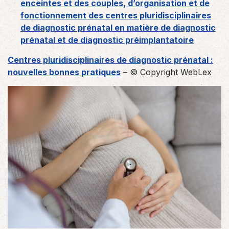
enceintes et des couples, d’organisation et de
fonctionnement des centres pluridisciplinaires
de diagnostic prénatal en matière de diagnostic
prénatal et de diagnostic préimplantatoire
Centres pluridisciplinaires de diagnostic prénatal :
nouvelles bonnes pratiques
– © Copyright WebLex