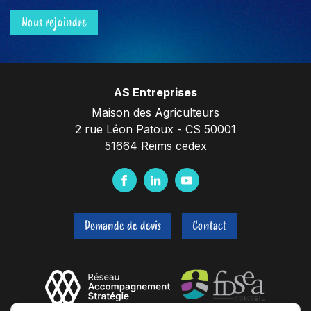
Nous rejoindre
AS Entreprises
Maison des Agriculteurs
2 rue Léon Patoux - CS 50001
51664 Reims cedex
F
L
Y
a
i
o
c
n
u
Demande de devis
Contact
e
k
t
b
e
u
o
d
b
o
I
e
k
n