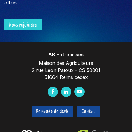
offres.
Nous rejoindre
AS Entreprises
Maison des Agriculteurs
2 rue Léon Patoux - CS 50001
51664 Reims cedex
F
L
Y
a
i
o
c
n
u
Demande de devis
Contact
e
k
t
b
e
u
o
d
b