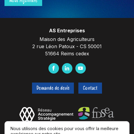
Nous rejoindre
AS Entreprises
Maison des Agriculteurs
2 rue Léon Patoux - CS 50001
51664 Reims cedex
F
L
Y
a
i
o
c
n
u
Demande de devis
Contact
e
k
t
b
e
u
o
d
b
o
I
e
k
n
Nous utilisons des cookies pour vous offrir la meilleure
expérience sur notre site.