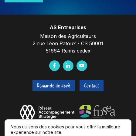
AS Entreprises
Maison des Agriculteurs
2 rue Léon Patoux - CS 50001
51664 Reims cedex
F
L
Y
a
i
o
c
n
u
Demande de devis
Contact
e
k
t
b
e
u
o
d
b
o
I
e
k
n
Nous utilisons des cookies pour vous offrir la meilleure
expérience sur notre site.