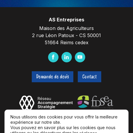
AS Entreprises
Maison des Agriculteurs
2 rue Léon Patoux - CS 50001
51664 Reims cedex
F
L
Y
a
i
o
c
n
u
Demande de devis
Contact
e
k
t
b
e
u
o
d
b
o
I
e
k
n
Nous utilisons des cookies pour vous offrir la meilleure
expérience sur notre site.
Vous pouvez en savoir plus sur les cookies que nous
utilisons ou les désactiver dans les
.