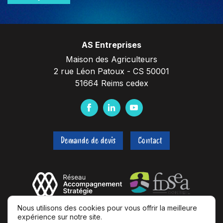
AS Entreprises
Maison des Agriculteurs
2 rue Léon Patoux - CS 50001
51664 Reims cedex
F
L
Y
a
i
o
c
n
u
Demande de devis
Contact
e
k
t
b
e
u
o
d
b
o
I
e
k
n
Nous utilisons des cookies pour vous offrir la meilleure
expérience sur notre site.