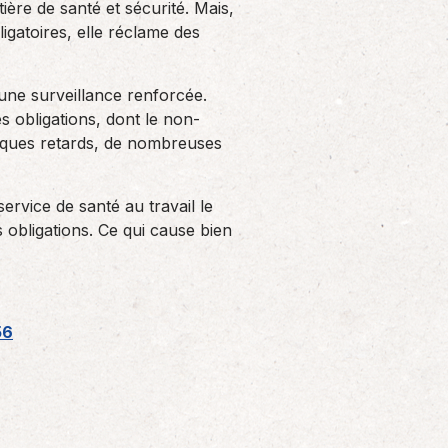
Solutions informatiques
ière de santé et sécurité. Mais,
gatoires, elle réclame des
Notre volonté de renforcer l’autonomie
de nos adhérents dans la tenue de leur
comptabilité et le…
 une surveillance renforcée.
s obligations, dont le non-
elques retards, de nombreuses
ervice de santé au travail le
 obligations. Ce qui cause bien
56