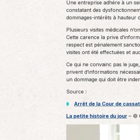
Une entreprise adhère à un serv
un nouvel associé…
de produc
constatant des dysfonctionneme
dommages-intérêts à hauteur d
Accompagnement des
Plusieurs visites médicales n’
employeurs
Cette carence la prive d’inform
En tant qu’employeur, vous êtes soumis
respect est pénalement sanctio
à des obligations et à une légalisation
visites ont été effectuées et a
de plus en…
Ce qui ne convainc pas le juge,
privent d’informations nécessai
un dommage qui doit être ind
Source :
Arrêt de la Cour de cassat
La petite histoire du jour
– © 