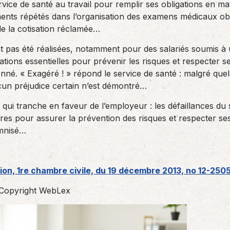
ice de santé au travail pour remplir ses obligations en mat
des réglementations qui…
teurs ou…
AS Entreprises vous…
nts répétés dans l’organisation des examens médicaux obli
e la cotisation réclamée…
ont pas été réalisées, notamment pour des salariés soumis à
ations essentielles pour prévenir les risques et respecter se
nné. « Exagéré ! » répond le service de santé : malgré qu
ucun préjudice certain n’est démontré…
 qui tranche en faveur de l’employeur : les défaillances du s
res pour assurer la prévention des risques et respecter ses
emnisé…
ion, 1re chambre civile, du 19 décembre 2013, no 12-250
Copyright WebLex