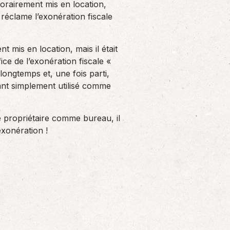
Solutions informatiques
porairement mis en location,
réclame l’exonération fiscale
Notre volonté de renforcer l’autonomie
de nos adhérents dans la tenue de leur
comptabilité et le…
 mis en location, mais il était
ce de l’exonération fiscale «
 longtemps et, une fois parti,
ant simplement utilisé comme
le propriétaire comme bureau, il
exonération !