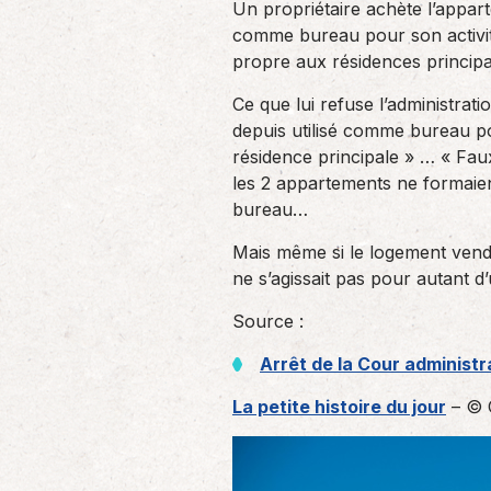
Un propriétaire achète l’appar
un nouvel associé…
de produc
comme bureau pour son activité 
propre aux résidences princip
Accompagnement des
Ce que lui refuse l’administrat
employeurs
depuis utilisé comme bureau po
En tant qu’employeur, vous êtes soumis
résidence principale » … « Faux 
à des obligations et à une légalisation
les 2 appartements ne formaien
de plus en…
bureau…
Mais même si le logement vendu,
ne s’agissait pas pour autant d
Source :
Arrêt de la Cour administr
La petite histoire du jour
– © 