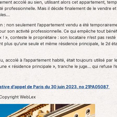
tement accolé au sien, utilisant alors cet appartement, tem
des réglementations qui…
teurs ou…
AS Entreprises vous…
professionnelle. Mais il décide finalement de le vendre et 
ales…
ion : non seulement l’appartement vendu a été temporairement
ur son activité professionnelle. Ce qui empêche tout bénéfi
! », conteste le propriétaire : son locataire n’est pas resté
t plus qu’une seule et même résidence principale, le 2d ét
 accolé à l’appartement habité, était toujours utilisé par 
’une « résidence principale », tranche le juge… qui refuse l’
ative d’appel de Paris du 30 juin 2023, no 21PA05087
Copyright WebLex