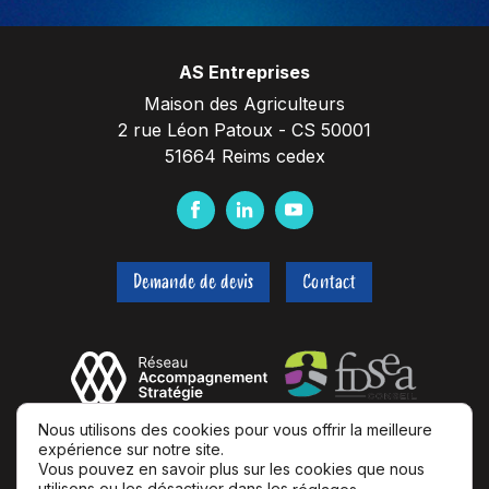
AS Entreprises
Maison des Agriculteurs
2 rue Léon Patoux - CS 50001
51664 Reims cedex
F
L
Y
a
i
o
c
n
u
Demande de devis
Contact
e
k
t
b
e
u
o
d
b
o
I
e
k
n
Nous utilisons des cookies pour vous offrir la meilleure
expérience sur notre site.
Vous pouvez en savoir plus sur les cookies que nous
utilisons ou les désactiver dans les
.