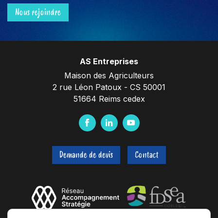
Nous rejoindre
AS Entreprises
Maison des Agriculteurs
2 rue Léon Patoux - CS 50001
51664 Reims cedex
F
L
Y
a
i
o
c
n
u
Demande de devis
Contact
e
k
t
b
e
u
o
d
b
o
I
e
k
n