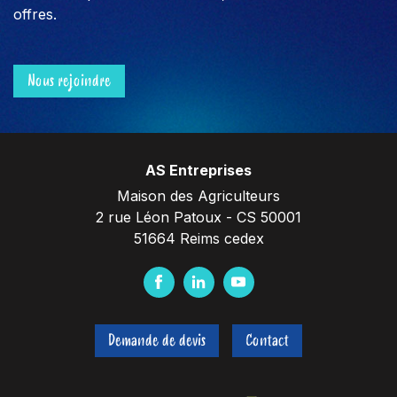
offres.
Nous rejoindre
AS Entreprises
Maison des Agriculteurs
2 rue Léon Patoux - CS 50001
51664 Reims cedex
F
L
Y
a
i
o
c
n
u
Demande de devis
Contact
e
k
t
b
e
u