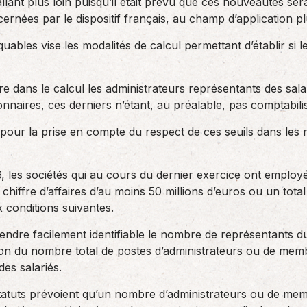
llant plus loin puisqu’il était prévu que ces nouveautés se
ernées par le dispositif français, au champ d’application plu
ables vise les modalités de calcul permettant d’établir si le
ure dans le calcul les administrateurs représentants des sala
onnaires, ces derniers n’étant, au préalable, pas comptabili
pour la prise en compte du respect de ces seuils dans les 
026, les sociétés qui au cours du dernier exercice ont emp
 chiffre d’affaires d’au moins 50 millions d’euros ou un tota
 conditions suivantes.
rendre facilement identifiable le nombre de représentants d
ion du nombre total de postes d’administrateurs ou de memb
des salariés.
statuts prévoient qu’un nombre d’administrateurs ou de me