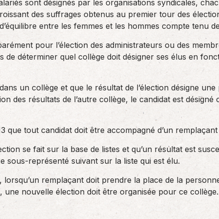
alariés sont désignés par les organisations syndicales, chac
oissant des suffrages obtenus au premier tour des électio
 d’équilibre entre les femmes et les hommes compte tenu de
éparément pour l’élection des administrateurs ou des membr
uts de déterminer quel collège doit désigner ses élus en fonct
 dans un collège et que le résultat de l’élection désigne un
ion des résultats de l’autre collège, le candidat est désig
2013 que tout candidat doit être accompagné d’un remplaçan
ction se fait sur la base de listes et qu’un résultat est su
xe sous-représenté suivant sur la liste qui est élu.
 lorsqu’un remplaçant doit prendre la place de la personne 
 une nouvelle élection doit être organisée pour ce collège.