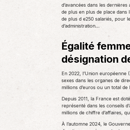
un nouvel associé…
d’avancées dans les dernières
de produc
de plus en plus de place dans 
de plus d e250 salariés, pour l
Accompagnement des
d’administration…
employeurs
En tant qu’employeur, vous êtes soumis
Égalité femme
à des obligations et à une légalisation
de plus en…
désignation d
En 2022, l’Union européenne (U
sexes dans les organes de direc
millions d’euros ou un total de 
Depuis 2011, la France est doté
représenté dans les conseils d’
millions de chiffre d’affaires, 
À l’automne 2024, le Gouverne