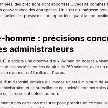
des réglementations qui…
 années, des précisions sont apportées… L’égalité hommes-
teurs ou…
AS Entreprises vous…
la gouvernance des entreprises. Un sujet qui intéresse nota
esquelles des prévisions sont apportées quant la compositio
-homme : précisions conce
es administrateurs
E) a adopté une directive dite « Women on boards » visant
tion des sociétés cotées de plus de 250 salariés, avec un ch
bilan d’au moins 43 millions d’euros.
e d’un dispositif similaire qui impose un seuil minimum de 
administration et de surveillance de sociétés commerciales 
que celles-ci soient cotées ou non.
ment a pris certaines mesures pour prendre en compte l’e