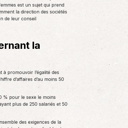
Solutions informatiques
femmes est un sujet qui prend
mment la direction des sociétés
Notre volonté de renforcer l’autonomie
de nos adhérents dans la tenue de leur
n de leur conseil
comptabilité et le…
rnant la
 à promouvoir l’égalité des
iffre d’affaires d’au moins 50
40 % pour le sexe le moins
ayant plus de 250 salariés et 50
nsemble des exigences de la