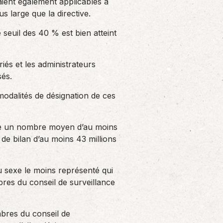
raient également applicables à
s large que la directive.
 seuil des 40 % est bien atteint
riés et les administrateurs
sés.
modalités de désignation de ces
loyé un nombre moyen d’au moins
l de bilan d’au moins 43 millions
u sexe le moins représenté qui
res du conseil de surveillance
mbres du conseil de