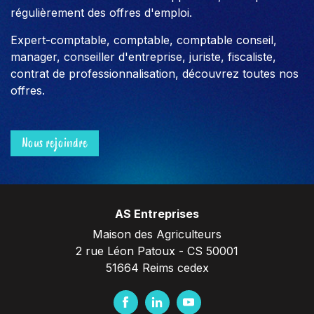
régulièrement des offres d'emploi.
Expert-comptable, comptable, comptable conseil,
manager, conseiller d'entreprise, juriste, fiscaliste,
contrat de professionnalisation, découvrez toutes nos
offres.
Nous rejoindre
AS Entreprises
Maison des Agriculteurs
2 rue Léon Patoux - CS 50001
51664 Reims cedex
F
L
Y