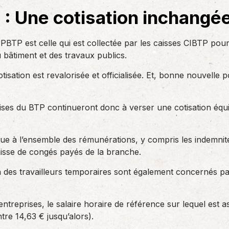
des réglementations qui…
teurs ou…
AS Entreprises vous…
 Une cotisation inchangée
PBTP est celle qui est collectée par les caisses CIBTP pour
 bâtiment et des travaux publics.
ation est revalorisée et officialisée. Et, bonne nouvelle p
es du BTP continueront donc à verser une cotisation équiv
ue à l’ensemble des rémunérations, y compris les indemnit
aisse de congés payés de la branche.
à des travailleurs temporaires sont également concernés pa
ntreprises, le salaire horaire de référence sur lequel est as
tre 14,63 € jusqu’alors).