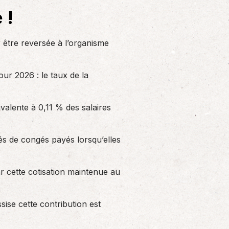
Solutions informatiques
 !
Notre volonté de renforcer l’autonomie
de nos adhérents dans la tenue de leur
comptabilité et le…
 être reversée à l’organisme
our 2026 : le taux de la
alente à 0,11 % des salaires
és de congés payés lorsqu’elles
r cette cotisation maintenue au
sise cette contribution est