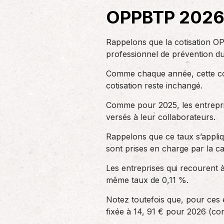
un nouvel associé…
de produc
OPPBTP 2026 :
Accompagnement des
Rappelons que la cotisation OP
employeurs
professionnel de prévention du
En tant qu’employeur, vous êtes soumis
Comme chaque année, cette cotis
à des obligations et à une légalisation
cotisation reste inchangé.
de plus en…
Comme pour 2025, les entrepris
versés à leur collaborateurs.
Rappelons que ce taux s’appliq
sont prises en charge par la c
Les entreprises qui recourent 
même taux de 0,11 %.
Notez toutefois que, pour ces e
fixée à 14, 91 € pour 2026 (con