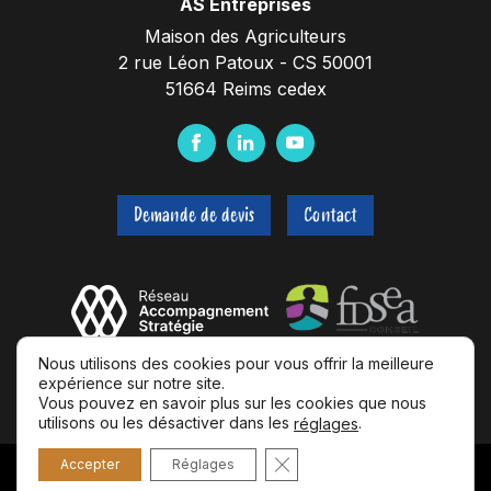
AS Entreprises
Maison des Agriculteurs
2 rue Léon Patoux - CS 50001
51664 Reims cedex
F
L
Y
a
i
o
c
n
u
Demande de devis
Contact
e
k
t
b
e
u
o
d
b
o
I
e
k
n
Nous utilisons des cookies pour vous offrir la meilleure
expérience sur notre site.
Vous pouvez en savoir plus sur les cookies que nous
utilisons ou les désactiver dans les
.
réglages
Fermer la bannière des coo
Accepter
Réglages
© 2026 AS Entreprises