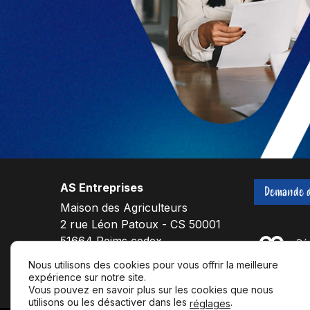
AS Entreprises
Demande d
Maison des Agriculteurs
2 rue Léon Patoux - CS 50001
51664 Reims cedex
Nous utilisons des cookies pour vous offrir la meilleure
expérience sur notre site.
F
L
Y
Vous pouvez en savoir plus sur les cookies que nous
a
i
o
utilisons ou les désactiver dans les
.
réglages