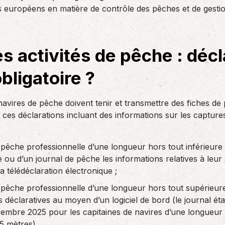
des réglementations qui…
 européens en matière de contrôle des pêches et de gestio
teurs ou…
AS Entreprises vous…
s activités de pêche : décl
bligatoire ?
 navires de pêche doivent tenir et transmettre des fiches d
e, ces déclarations incluant des informations sur les captur
e pêche professionnelle d’une longueur hors tout inférieure
ou d’un journal de pêche les informations relatives à leur
la télédéclaration électronique ;
e pêche professionnelle d’une longueur hors tout supérieur
s déclaratives au moyen d’un logiciel de bord (le journal ét
cembre 2025 pour les capitaines de navires d’une longueur
15 mètres).