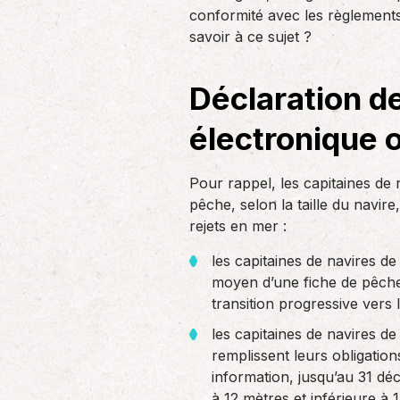
un nouvel associé…
conformité avec les règlements
de produc
savoir à ce sujet ?
Accompagnement des
Déclaration de
employeurs
En tant qu’employeur, vous êtes soumis
électronique o
à des obligations et à une légalisation
de plus en…
Pour rappel, les capitaines de
pêche, selon la taille du navir
rejets en mer :
les capitaines de navires d
moyen d’une fiche de pêche 
transition progressive vers 
les capitaines de navires d
remplissent leurs obligation
information, jusqu’au 31 dé
à 12 mètres et inférieure à 