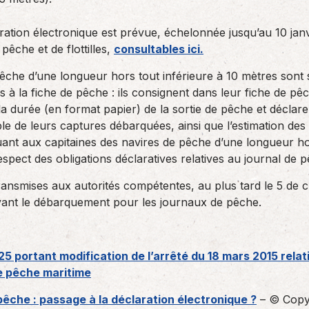
aration électronique est prévue, échelonnée jusqu’au 10 jan
pêche et de flottilles,
consultables ici.
pêche d’une longueur hors tout inférieure à 10 mètres sont
es à la fiche de pêche : ils consignent dans leur fiche de pê
la durée (en format papier) de la sortie de pêche et déclare
mble de leurs captures débarquées, ainsi que l’estimation de
uant aux capitaines des navires de pêche d’une longueur ho
espect des obligations déclaratives relatives au journal de 
transmises aux autorités compétentes, au plus tard le 5 de 
vant le débarquement pour les journaux de pêche.
 portant modification de l’arrêté du 18 mars 2015 relati
e pêche maritime
pêche : passage à la déclaration électronique ?
– © Copy