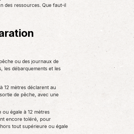
Solutions informatiques
n des ressources. Que faut-il
Notre volonté de renforcer l’autonomie
de nos adhérents dans la tenue de leur
comptabilité et le…
aration
e pêche ou des journaux de
es, les débarquements et les
 à 12 mètres déclarent au
 sortie de pêche, avec une
e ou égale à 12 mètres
ant encore toléré, pour
 hors tout supérieure ou égale