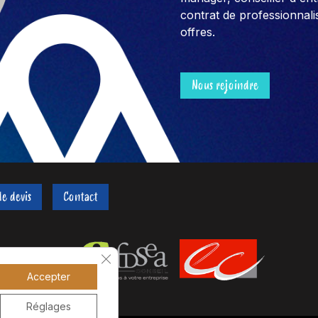
contrat de professionnali
offres.
Nous rejoindre
e devis
Contact
Fermer la bannière des cookies GDPR
Accepter
Réglages