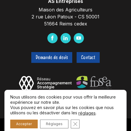
AS Entreprises
Maison des Agriculteurs
2 rue Léon Patoux - CS 50001
51664 Reims cedex
F
L
Y
a
i
o
c
n
u
Demande de devis
Contact
e
k
t
b
e
u
o
d
b
o
I
e
k
n
Nous utilisons des cookies pour vous offrir la meilleure
expérience sur notre site.
Vous pouvez en savoir plus sur les cookies que nous
utilisons ou les désactiver dans les
.
réglages
Fermer la bannière des coo
Accepter
Réglages
© 2026 AS Entreprises