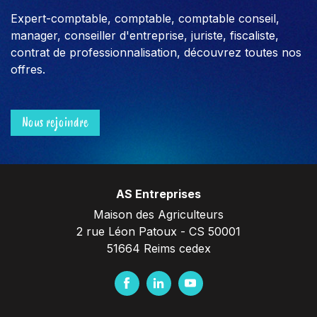
Expert-comptable, comptable, comptable conseil,
manager, conseiller d'entreprise, juriste, fiscaliste,
contrat de professionnalisation, découvrez toutes nos
offres.
Nous rejoindre
AS Entreprises
Maison des Agriculteurs
2 rue Léon Patoux - CS 50001
51664 Reims cedex
F
L
Y
a
i
o