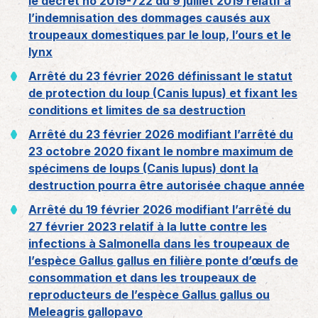
le décret no 2019-722 du 9 juillet 2019 relatif à
l’indemnisation des dommages causés aux
troupeaux domestiques par le loup, l’ours et le
lynx
Arrêté du 23 février 2026 définissant le statut
de protection du loup (Canis lupus) et fixant les
conditions et limites de sa destruction
Arrêté du 23 février 2026 modifiant l’arrêté du
23 octobre 2020 fixant le nombre maximum de
spécimens de loups (Canis lupus) dont la
destruction pourra être autorisée chaque année
Arrêté du 19 février 2026 modifiant l’arrêté du
27 février 2023 relatif à la lutte contre les
infections à Salmonella dans les troupeaux de
l’espèce Gallus gallus en filière ponte d’œufs de
consommation et dans les troupeaux de
reproducteurs de l’espèce Gallus gallus ou
Meleagris gallopavo