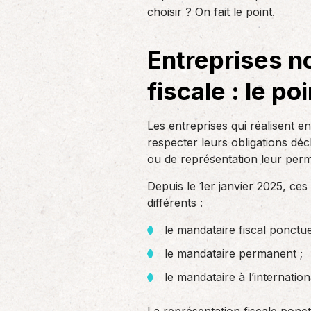
un nouvel associé…
choisir ? On fait le point.
de produc
Entreprises n
Accompagnement des
employeurs
fiscale : le po
En tant qu’employeur, vous êtes soumis
à des obligations et à une légalisation
de plus en…
Les entreprises qui réalisent e
respecter leurs obligations déc
ou de représentation leur perm
Depuis le 1er janvier 2025, ce
différents :
le mandataire fiscal ponctue
le mandataire permanent ;
le mandataire à l’internation