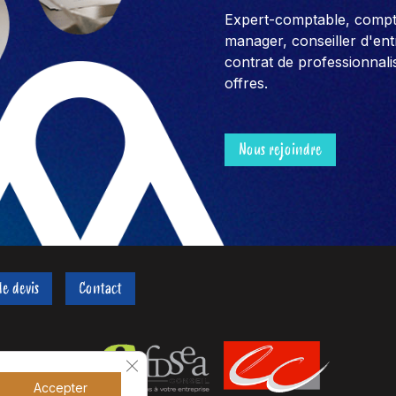
Expert-comptable, compt
manager, conseiller d'entre
contrat de professionnali
offres.
Nous rejoindre
e devis
Contact
Fermer la bannière des cookies GDPR
Accepter