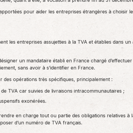
tuelle, quant à elle, a vocation à prendre fin au 31 décemb
apportées pour aider les entreprises étrangères à choisir le 
ent les entreprises assujetties à la TVA et établies dans u
désigner un mandataire établi en France chargé d’effectuer 
iement, sans avoir à s’identifier en France.
r des opérations très spécifiques, principalement :
de TVA car suivies de livraisons intracommunautaires ;
uspensifs exonérées.
ndre en charge tout ou partie des obligations relatives à l
isposer d’un numéro de TVA français.