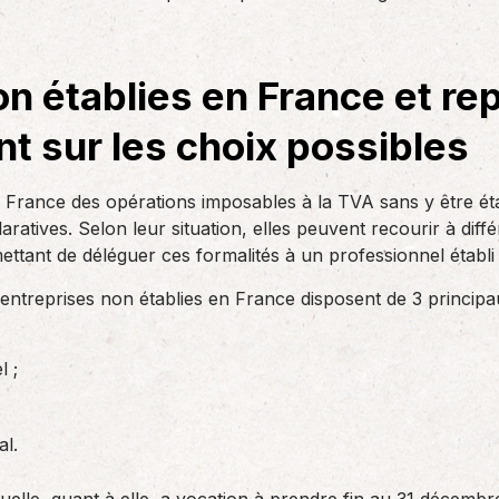
des réglementations qui…
teurs ou…
AS Entreprises vous…
on établies en France et re
int sur les choix possibles
n France des opérations imposables à la TVA sans y être ét
laratives. Selon leur situation, elles peuvent recourir à d
ettant de déléguer ces formalités à un professionnel établi
s entreprises non établies en France disposent de 3 prin
l ;
al.