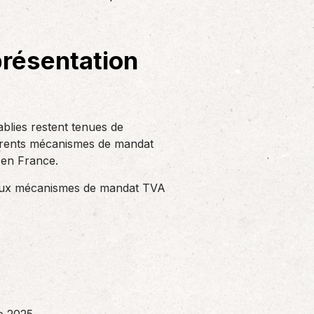
Solutions informatiques
Notre volonté de renforcer l’autonomie
de nos adhérents dans la tenue de leur
présentation
comptabilité et le…
ablies restent tenues de
ifférents mécanismes de mandat
 en France.
cipaux mécanismes de mandat TVA