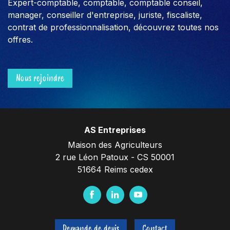
Expert-comptable, comptable, comptable conseil,
manager, conseiller d'entreprise, juriste, fiscaliste,
contrat de professionnalisation, découvrez toutes nos
offres.
Nous rejoindre
AS Entreprises
Maison des Agriculteurs
2 rue Léon Patoux - CS 50001
51664 Reims cedex
F
L
Y
a
i
o
c
n
u
Demande de devis
Contact