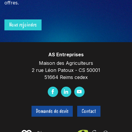
offres.
Nous rejoindre
AS Entreprises
Maison des Agriculteurs
2 rue Léon Patoux - CS 50001
51664 Reims cedex
F
L
Y
a
i
o
c
n
u
Demande de devis
Contact
e
k
t
b
e
u
o
d
b