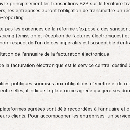
vre principalement les transactions B2B sur le territoire fr
rs, les entreprises auront l’obligation de transmettre un réc
e-reporting.
te pas les exigences de la réforme s’expose à des sanction
nvoicing (émission et réception de factures électroniques) et
 non-respect de l’un de ces impératifs est susceptible d’en
ation de l’annuaire de la facturation électronique
e la facturation électronique est le service central destiné 
ntités publiques soumises aux obligations d’émettre et de re
ntre elles, il indique la plateforme agréée qui gère ses do
80 plateformes agréées sont déjà raccordées à l’annuaire et
leurs clients. Pour accompagner les entreprises, un service 