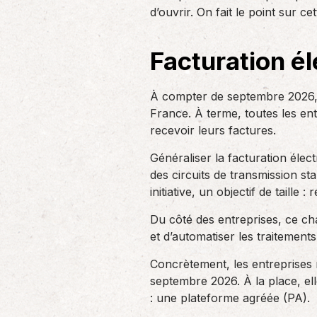
un nouvel associé…
d’ouvrir. On fait le point sur 
de produc
Facturation él
Accompagnement des
employeurs
À compter de septembre 2026, l
En tant qu’employeur, vous êtes soumis
à des obligations et à une légalisation
France. À terme, toutes les en
de plus en…
recevoir leurs factures.
Généraliser la facturation élec
des circuits de transmission sta
initiative, un objectif de taille 
Du côté des entreprises, ce ch
et d’automatiser les traitements
Concrètement, les entreprises 
septembre 2026. À la place, ell
: une plateforme agréée (PA).