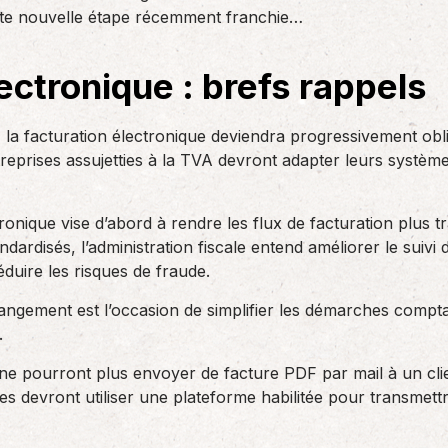
des réglementations qui…
cette nouvelle étape récemment franchie…
teurs ou…
AS Entreprises vous…
ectronique : brefs rappels
a facturation électronique deviendra progressivement obli
treprises assujetties à la TVA devront adapter leurs systèm
tronique vise d’abord à rendre les flux de facturation plus t
ndardisés, l’administration fiscale entend améliorer le suivi 
: réduire les risques de fraude.
angement est l’occasion de simplifier les démarches compta
.
ne pourront plus envoyer de facture PDF par mail à un clie
es devront utiliser une plateforme habilitée pour transmett