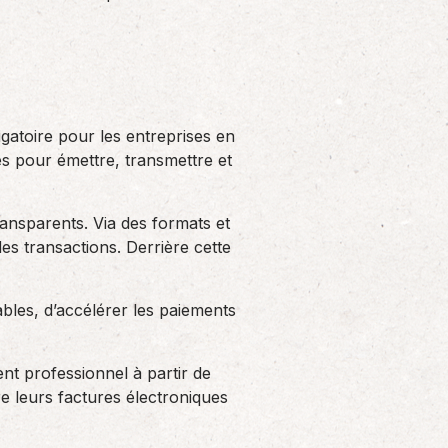
Solutions informatiques
Notre volonté de renforcer l’autonomie
de nos adhérents dans la tenue de leur
comptabilité et le…
gatoire pour les entreprises en
es pour émettre, transmettre et
ransparents. Via des formats et
des transactions. Derrière cette
bles, d’accélérer les paiements
nt professionnel à partir de
re leurs factures électroniques