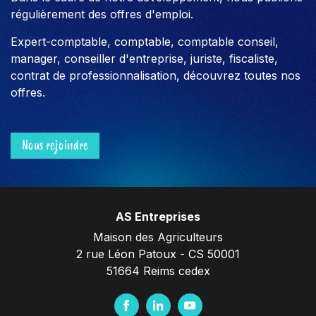
régulièrement des offres d'emploi.
Expert-comptable, comptable, comptable conseil,
manager, conseiller d'entreprise, juriste, fiscaliste,
contrat de professionnalisation, découvrez toutes nos
offres.
Nous rejoindre
AS Entreprises
Maison des Agriculteurs
2 rue Léon Patoux - CS 50001
51664 Reims cedex
F
L
Y