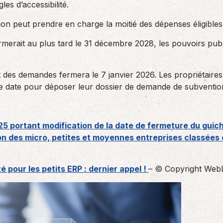
es d’accessibilité.
on peut prendre en charge la moitié des dépenses éligibles
rmerait au plus tard le 31 décembre 2028, les pouvoirs publi
 des demandes fermera le 7 janvier 2026. Les propriétaires 
te date pour déposer leur dossier de demande de subventio
 portant modification de la date de fermeture du guiche
tion des micro, petites et moyennes entreprises classée
té pour les petits ERP : dernier appel !
– © Copyright Web