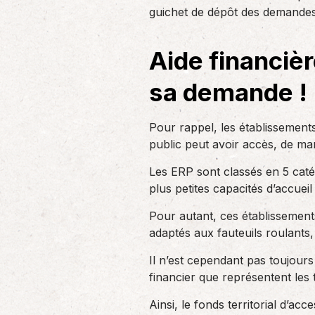
un nouvel associé…
guichet de dépôt des demandes
de produc
Aide financiè
Accompagnement des
employeurs
sa demande !
En tant qu’employeur, vous êtes soumis
à des obligations et à une légalisation
de plus en…
Pour rappel, les établissement
public peut avoir accès, de man
Les ERP sont classés en 5 catég
plus petites capacités d’accueil
Pour autant, ces établissements
adaptés aux fauteuils roulants, 
Il n’est cependant pas toujour
financier que représentent les
Ainsi, le fonds territorial d’ac