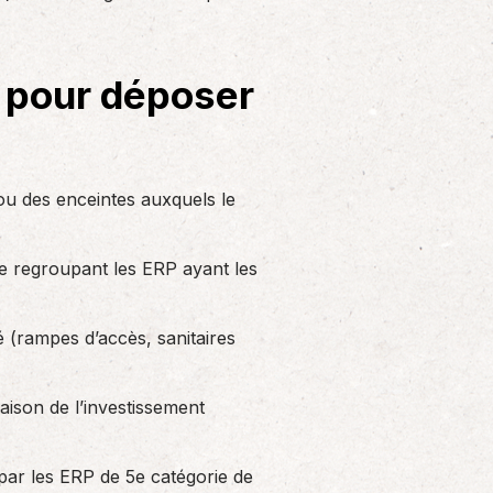
Solutions informatiques
Notre volonté de renforcer l’autonomie
de nos adhérents dans la tenue de leur
s pour déposer
comptabilité et le…
ou des enceintes auxquels le
ie regroupant les ERP ayant les
é (rampes d’accès, sanitaires
ison de l’investissement
s par les ERP de 5e catégorie de