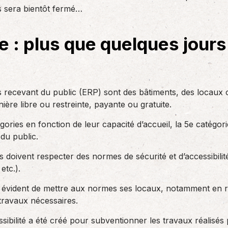
des réglementations qui…
 sera bientôt fermé…
teurs ou…
AS Entreprises vous…
re : plus que quelques jour
s recevant du public (ERP) sont des bâtiments, des locaux 
ière libre ou restreinte, payante ou gratuite.
ories en fonction de leur capacité d’accueil, la 5e catégor
 du public.
 doivent respecter des normes de sécurité et d’accessibilit
etc.).
s évident de mettre aux normes ses locaux, notamment en ra
 travaux nécessaires.
cessibilité a été créé pour subventionner les travaux réalisé