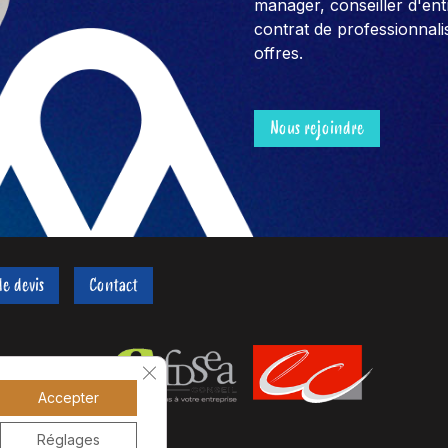
manager, conseiller d'entre
contrat de professionnali
offres.
Nous rejoindre
e devis
Contact
Fermer la bannière des cookies GDPR
Accepter
Réglages