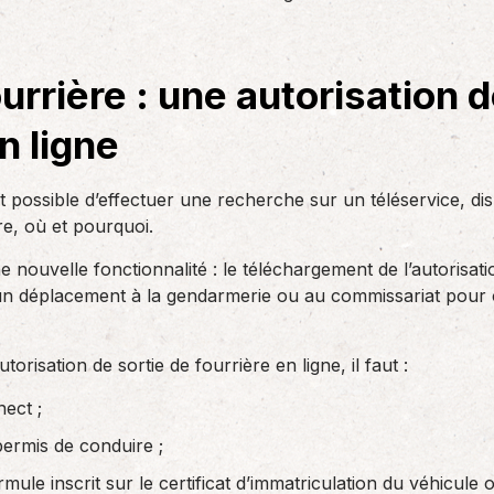
des réglementations qui…
teurs ou…
AS Entreprises vous…
urrière : une autorisation d
n ligne
st possible d’effectuer une recherche sur un téléservice, di
re, où et pourquoi.
ne nouvelle fonctionnalité : le téléchargement de l’autorisat
 un déplacement à la gendarmerie ou au commissariat pour o
orisation de sortie de fourrière en ligne, il faut :
nect ;
ermis de conduire ;
ule inscrit sur le certificat d’immatriculation du véhicule 