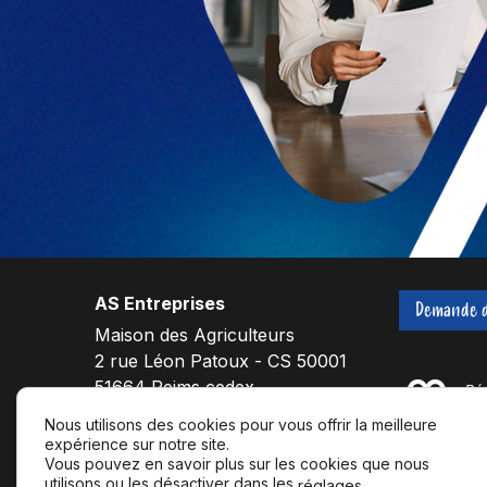
AS Entreprises
Demande d
Maison des Agriculteurs
2 rue Léon Patoux - CS 50001
51664 Reims cedex
Nous utilisons des cookies pour vous offrir la meilleure
expérience sur notre site.
F
L
Y
Vous pouvez en savoir plus sur les cookies que nous
a
i
o
utilisons ou les désactiver dans les
.
réglages