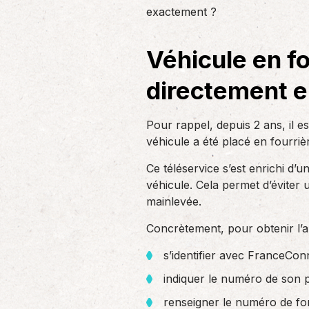
un nouvel associé…
exactement ?
de produc
Véhicule en fo
Accompagnement des
employeurs
directement e
En tant qu’employeur, vous êtes soumis
à des obligations et à une légalisation
de plus en…
Pour rappel, depuis 2 ans, il e
véhicule a été placé en fourriè
Ce téléservice s’est enrichi d’u
véhicule. Cela permet d’éviter
mainlevée.
Concrètement, pour obtenir l’aut
s’identifier avec FranceCon
indiquer le numéro de son p
renseigner le numéro de form