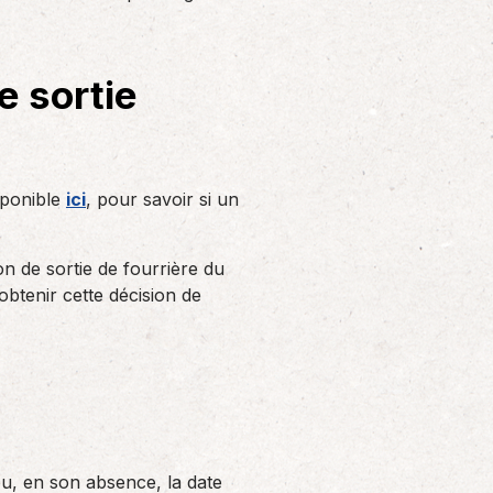
Solutions informatiques
Notre volonté de renforcer l’autonomie
de nos adhérents dans la tenue de leur
e sortie
comptabilité et le…
sponible
ici
, pour savoir si un
ion de sortie de fourrière du
btenir cette décision de
ou, en son absence, la date