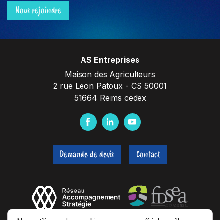
Nous rejoindre
AS Entreprises
Maison des Agriculteurs
2 rue Léon Patoux - CS 50001
51664 Reims cedex
F
L
Y
a
i
o
c
n
u
Demande de devis
Contact
e
k
t
b
e
u
o
d
b
o
I
e
k
n