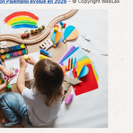
ion Pajemploi évolue en 2026
– © Copyright WebLex