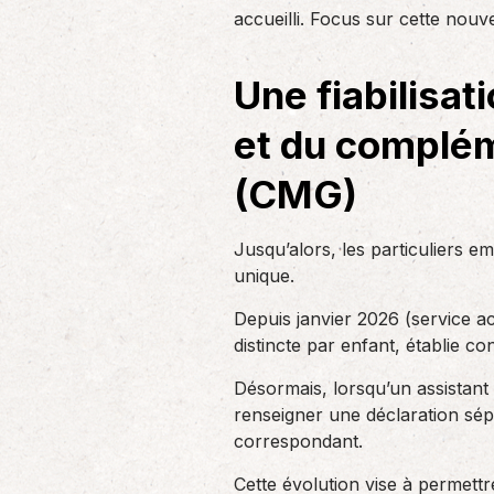
un nouvel associé…
accueilli. Focus sur cette nou
de produc
Une fiabilisat
Accompagnement des
employeurs
et du complém
En tant qu’employeur, vous êtes soumis
à des obligations et à une légalisation
(CMG)
de plus en…
Jusqu’alors, les particuliers 
unique.
Depuis janvier 2026 (service ac
distincte par enfant, établie 
Désormais, lorsqu’un assistant
renseigner une déclaration sé
correspondant.
Cette évolution vise à permettr