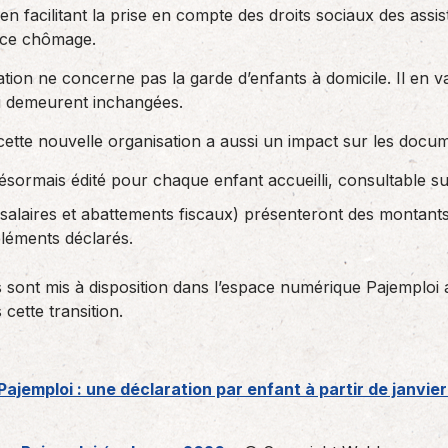
n facilitant la prise en compte des droits sociaux des ass
ance chômage.
ation ne concerne pas la garde d’enfants à domicile. Il en 
i demeurent inchangées.
cette nouvelle organisation a aussi un impact sur les docu
désormais édité pour chaque enfant accueilli, consultable su
(salaires et abattements fiscaux) présenteront des montants
 éléments déclarés.
 sont mis à disposition dans l’espace numérique Pajemploi
cette transition.
« Pajemploi : une déclaration par enfant à partir de janvie