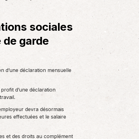
Solutions informatiques
Notre volonté de renforcer l’autonomie
de nos adhérents dans la tenue de leur
ations sociales
comptabilité et le…
e de garde
en d’une déclaration mensuelle
 profit d’une déclaration
ravail.
l’employeur devra désormais
es effectuées et le salaire
ales et des droits au complément