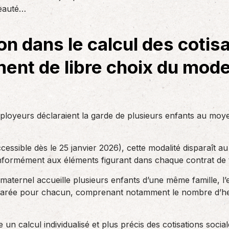
des réglementations qui…
veauté…
teurs ou…
AS Entreprises vous…
ion dans le calcul des cotis
ent de libre choix du mod
employeurs déclaraient la garde de plusieurs enfants au moy
cessible dès le 25 janvier 2026), cette modalité disparaît au
conformément aux éléments figurant dans chaque contrat de t
 maternel accueille plusieurs enfants d’une même famille, 
parée pour chacun, comprenant notamment le nombre d’heur
e un calcul individualisé et plus précis des cotisations soci