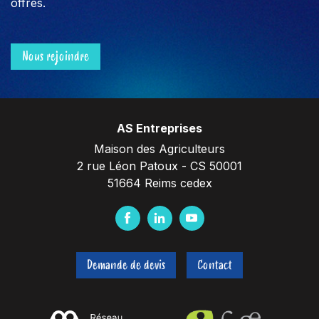
offres.
Nous rejoindre
AS Entreprises
Maison des Agriculteurs
2 rue Léon Patoux - CS 50001
51664 Reims cedex
F
L
Y
a
i
o
c
n
u
Demande de devis
Contact
e
k
t
b
e
u
o
d
b